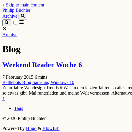
↓
Skip to main content
Phillip Büchler
Archive
Archive
Blog
Weekend Reader Woche 6
7 February 2015
·
6 mins
Battlebots
Blog
Samsung
Windows 10
Zehn Jahre Webdesign Trends # Was in den letzten Jahren so alles tre
so etwas gibt. Mal runterladen und meine Welt vermessen. Alternati
↑
Tags
© 2026 Phillip Büchler
Powered by
Hugo
&
Blowfish