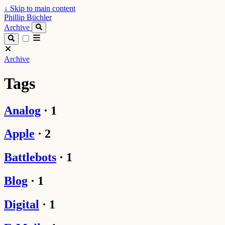
↓
Skip to main content
Phillip Büchler
Archive
Archive
Tags
Analog
·
1
Apple
·
2
Battlebots
·
1
Blog
·
1
Digital
·
1